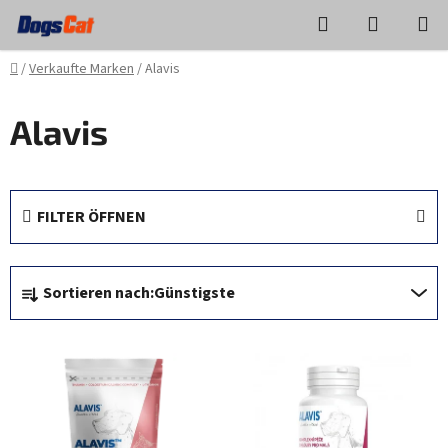
Zum
Suchen
WAREN
Inhalt
springen
Startseite
/
Verkaufte Marken
/
Alavis
Alavis
FILTER ÖFFNEN
P
Sortieren nach:
Günstigste
r
o
L
d
i
u
s
k
t
t