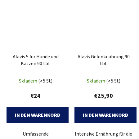
Alavis 5 für Hunde und
Alavis Gelenknahrung 90
Katzen 90 tbl.
tbl.
Die
Die
Skladem
(>5 St)
Skladem
(>5 St)
durchschnittliche
durchschnittlich
Produktbewertung
Produktbewertu
€24
€25,90
ist
ist
3,7
1,0
IN DEN WARENKORB
IN DEN WARENKORB
von
von
5
5
Umfassende
Intensive Ernährung für die
Sternen.
Sternen.