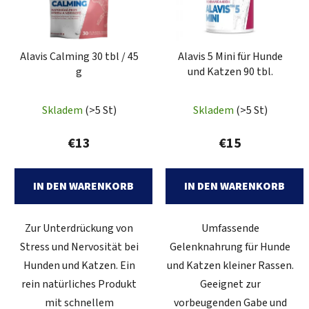
e
s
d
o
e
r
Alavis Calming 30 tbl / 45
Alavis 5 Mini für Hunde
r
t
g
und Katzen 90 tbl.
P
i
r
e
Skladem
(>5 St)
Skladem
(>5 St)
o
r
d
u
€13
€15
u
n
k
g
t
IN DEN WARENKORB
IN DEN WARENKORB
e
Zur Unterdrückung von
Umfassende
Stress und Nervosität bei
Gelenknahrung für Hunde
Hunden und Katzen. Ein
und Katzen kleiner Rassen.
rein natürliches Produkt
Geeignet zur
mit schnellem
vorbeugenden Gabe und