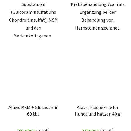
Substanzen
Krebsbehandlung. Auch als
(Glucosaminsulfat und
Ergänzung bei der
Chondroitinsulfat), MSM
Behandlung von
und den
Harnsteinen geeignet.
Markenkollagenen...
Alavis MSM + Glucosamin
Alavis PlaqueFree für
60 tbl.
Hunde und Katzen 40 g
Skladem
(>5 St)
Skladem
(>5 St)