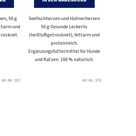
hen, 50 g
Seefischherzen und Hühnerherzen
ettarm und
50 g Gesunde Leckerlis
trocknet.
(heißluftgetrocknet), fettarm und
.
proteinreich.
Ergänzungsfuttermittel für Hunde
und Katzen. 100 % natürlich.
Art.-Nr.:
367
Art.-Nr.:
370