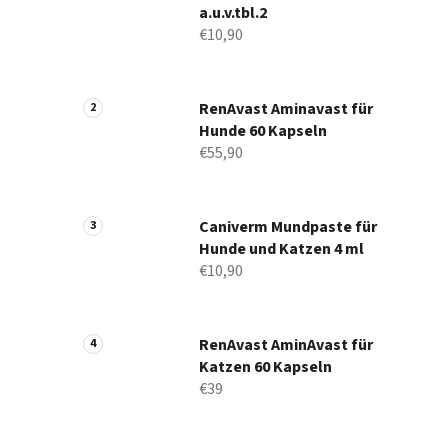
a.u.v.tbl.2
€10,90
RenAvast Aminavast für
Hunde 60 Kapseln
€55,90
Caniverm Mundpaste für
Hunde und Katzen 4 ml
€10,90
RenAvast AminAvast für
Katzen 60 Kapseln
€39