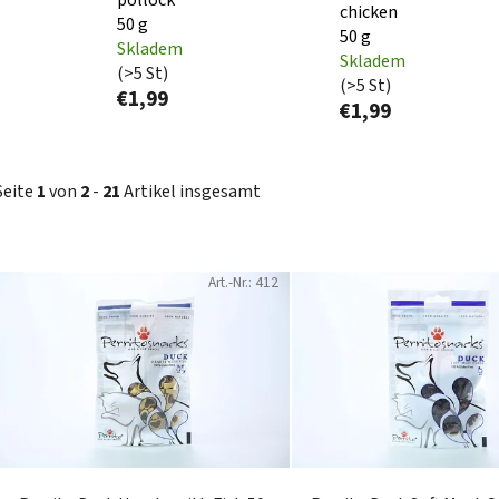
chicken
50 g
50 g
Skladem
Skladem
(>5 St)
(>5 St)
€1,99
€1,99
Seite
1
von
2
-
21
Artikel insgesamt
L
Art.-Nr.:
412
i
s
t
e
d
e
r
P