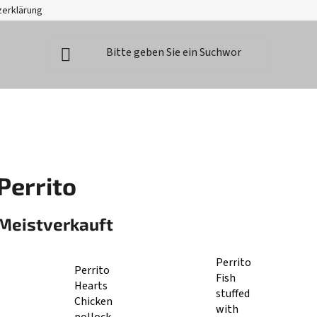
zerklärung
Perrito
Meistverkauft
Perrito
Perrito
Fish
Hearts
stuffed
Chicken
with
pollock