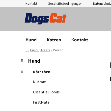
Zum
Kontakt
Geschäftsbedingungen
Datenschut
Inhalt
springen
Hund
Katzen
Kontakt
Startseite
/
Hund
/
Treats
/
Perrito
S
K
Kategorien
Hund
a
überspringen
e
t
i
Körnchen
e
t
g
Nutram
e
o
n
r
Essential Foods
i
l
e
FirstMate
e
n
i