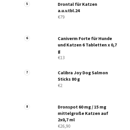
Drontal für Katzen
a.u.v.tbl.24
€79
Caniverm Forte für Hunde
und Katzen 6 Tabletten x 0,7
g
€13
Calibra Joy Dog Salmon
Sticks 80 g
€2
Dronspot 60 mg / 15 mg
mittelgroße Katzen auf
2x0,7 ml
€26,90