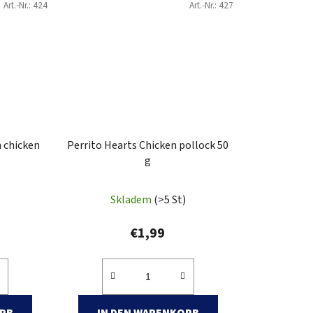
Art.-Nr.:
424
Art.-Nr.:
427
h chicken
Perrito Hearts Chicken pollock 50
g
Skladem
(>5 St)
€1,99
ORB
IN DEN WARENKORB