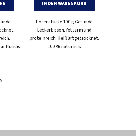
ORB
IN DEN WARENKORB
sunde
Entenstücke 100 g Gesunde
rocknet,
Leckerbissen, fettarm und
eich.
proteinreich. Heißluftgetrocknet.
für Hunde.
100 % natürlich.
.
EN