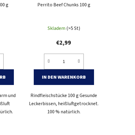
100 g
Perrito Beef Chunks 100 g
Skladem
(>5 St)
€2,99
ORB
IN DEN WARENKORB
tarm und
Rindfleischstücke 100 g Gesunde
ßluft
Leckerbissen, heißluftgetrocknet.
ürlich.
100 % natürlich.