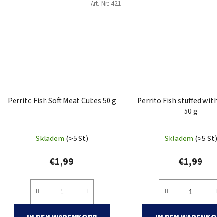
Art.-Nr.:
421
Perrito Fish Soft Meat Cubes 50 g
Perrito Fish stuffed wit
50 g
Skladem
(>5 St)
Skladem
(>5 St)
€1,99
€1,99
IN DEN WARENKORB
IN DEN WARENK