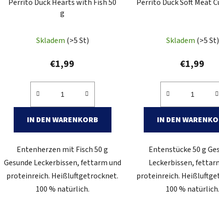
Perrito Duck Hearts with Fish 50
Perrito Duck Soft Meat C
r
g
o
d
Skladem
(>5 St)
Skladem
(>5 St)
u
k
€1,99
€1,99
t
e
IN DEN WARENKORB
IN DEN WARENK
Entenherzen mit Fisch 50 g
Entenstücke 50 g Ge
Gesunde Leckerbissen, fettarm und
Leckerbissen, fettar
proteinreich. Heißluftgetrocknet.
proteinreich. Heißluftge
100 % natürlich.
100 % natürlich