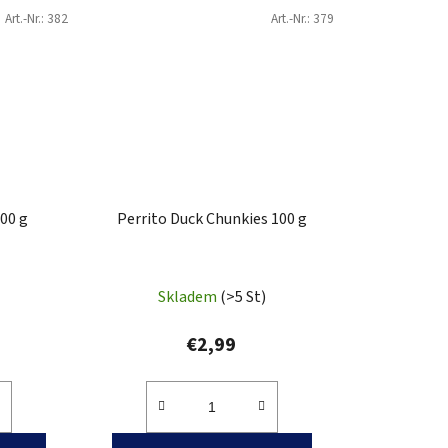
Art.-Nr.:
382
Art.-Nr.:
379
100 g
Perrito Duck Chunkies 100 g
Skladem
(>5 St)
€2,99