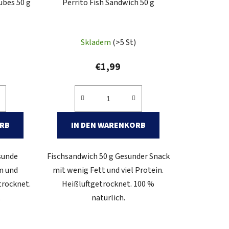
ubes 50 g
Perrito Fish Sandwich 50 g
e
r
u
Skladem
(>5 St)
n
g
€1,99
ORB
IN DEN WARENKORB
sunde
Fischsandwich 50 g Gesunder Snack
m und
mit wenig Fett und viel Protein.
trocknet.
Heißluftgetrocknet. 100 %
.
natürlich.