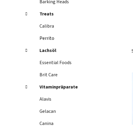
Barking Heads
s
t
Treats
e
Calibra
Perrito
Lachsöl
Essential Foods
Brit Care
Vitaminpräparate
Alavis
Gelacan
Canina