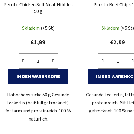
Perrito Chicken Soft Meat Nibbles
Perrito Beef Chips 
50 g
Skladem
(>5 St)
Skladem
(>5 St)
€1,99
€2,99
IN DEN WARENKORB
IN DEN WARENK
Hähnchenstücke 50 g Gesunde
Gesunde Leckerlis, fet
Leckerlis (heißluftgetrocknet),
proteinreich. Mit Hei
fettarm und proteinreich. 100 %
getrocknet. 100 % nat
natürlich.