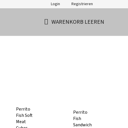
Login
Registrieren
WARENKORB LEEREN
WARENKORB
Perrito
Perrito
Fish Soft
Fish
Meat
Sandwich
Cubes