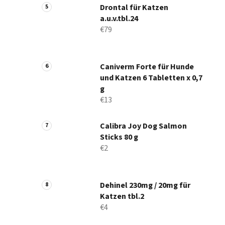
Drontal für Katzen
a.u.v.tbl.24
€79
Caniverm Forte für Hunde
und Katzen 6 Tabletten x 0,7
g
€13
Calibra Joy Dog Salmon
Sticks 80 g
€2
Dehinel 230mg / 20mg für
Katzen tbl.2
€4