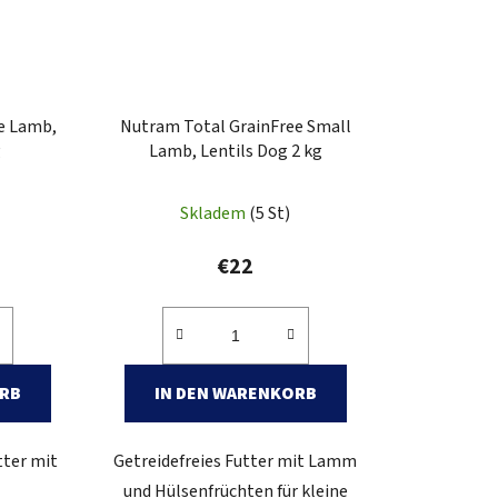
e Lamb,
Nutram Total GrainFree Small
g
Lamb, Lentils Dog 2 kg
Skladem
(5 St)
€22
ORB
IN DEN WARENKORB
tter mit
Getreidefreies Futter mit Lamm
und Hülsenfrüchten für kleine