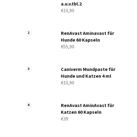
a.u.v.tbl.2
€10,90
RenAvast Aminavast für
Hunde 60 Kapseln
€55,90
Caniverm Mundpaste für
Hunde und Katzen 4 ml
€10,90
RenAvast AminAvast für
Katzen 60 Kapseln
€39