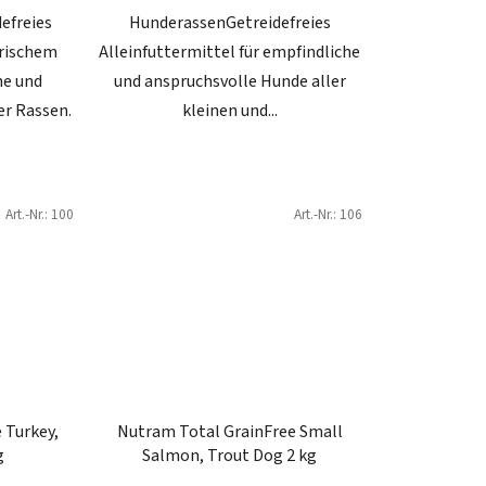
efreies
HunderassenGetreidefreies
frischem
Alleinfuttermittel für empfindliche
he und
und anspruchsvolle Hunde aller
er Rassen.
kleinen und...
Art.-Nr.:
100
Art.-Nr.:
106
 Turkey,
Nutram Total GrainFree Small
g
Salmon, Trout Dog 2 kg