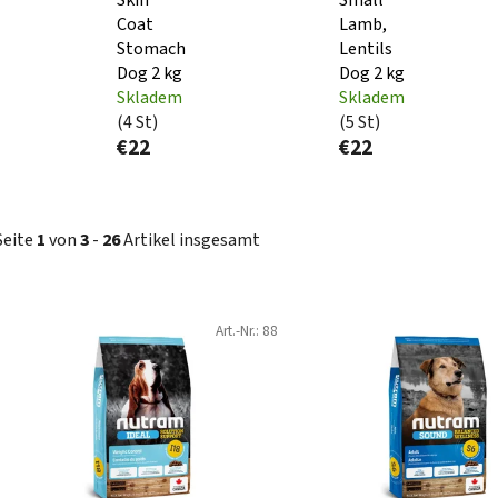
Coat
Lamb,
Stomach
Lentils
Dog 2 kg
Dog 2 kg
Skladem
Skladem
(4 St)
(5 St)
€22
€22
Seite
1
von
3
-
26
Artikel insgesamt
L
Art.-Nr.:
88
i
s
t
e
d
e