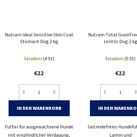
Nutram Ideal Sensitive Skin Coat
Nutram Total GrainFre
Stomach Dog 2 kg
Lentils Dog 2 k
Skladem
(4 St)
Skladem
(5 St)
€22
€22
IN DEN WARENKORB
IN DEN WARENK
Futter für ausgewachsene Hunde
Getreidefreies Hundefu
mit empfindlicher Verdauung,
Lamm und