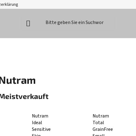
zerklärung
Nutram
Meistverkauft
Nutram
Nutram
Ideal
Total
Sensitive
GrainFree
Skin
Small