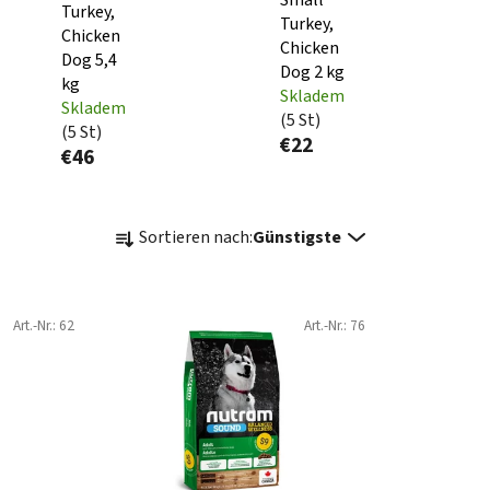
Turkey,
Turkey,
Chicken
Chicken
Dog 5,4
Dog 2 kg
kg
Skladem
Skladem
(5 St)
(5 St)
€22
€46
P
Sortieren nach:
Günstigste
r
o
d
Art.-Nr.:
62
Art.-Nr.:
76
u
k
t
s
o
r