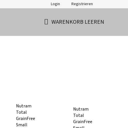
Login
Registrieren
WARENKORB LEEREN
WARENKORB
Nutram
Nutram
Total
Total
GrainFree
GrainFree
Small
Small