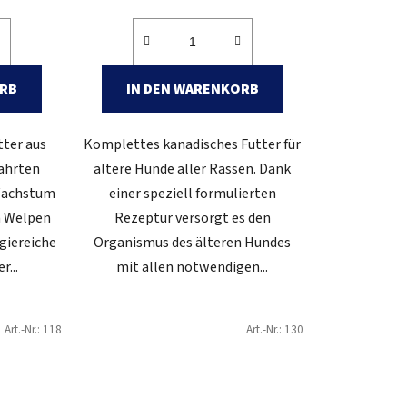
ORB
IN DEN WARENKORB
ter aus
Komplettes kanadisches Futter für
ährten
ältere Hunde aller Rassen. Dank
 Wachstum
einer speziell formulierten
n Welpen
Rezeptur versorgt es den
giereiche
Organismus des älteren Hundes
r...
mit allen notwendigen...
Art.-Nr.:
118
Art.-Nr.:
130