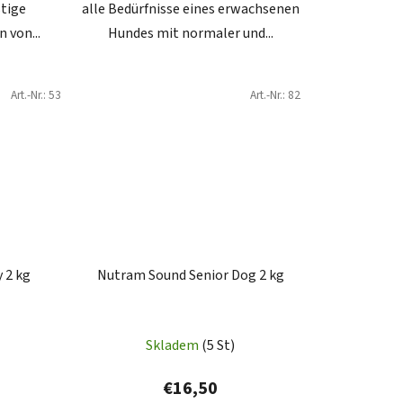
stige
alle Bedürfnisse eines erwachsenen
 von...
Hundes mit normaler und...
Art.-Nr.:
53
Art.-Nr.:
82
 2 kg
Nutram Sound Senior Dog 2 kg
Skladem
(5 St)
€16,50