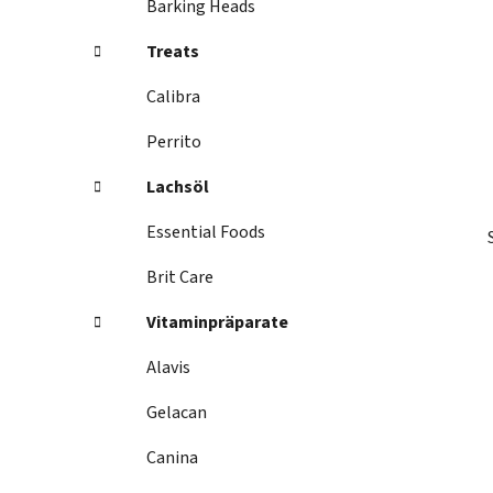
Barking Heads
s
t
Treats
e
Calibra
Perrito
Lachsöl
Essential Foods
Brit Care
Vitaminpräparate
Alavis
Gelacan
Canina