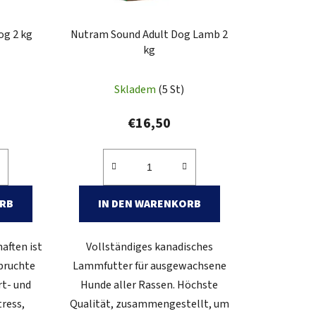
t
i
og 2 kg
Nutram Sound Adult Dog Lamb 2
e
kg
r
u
Skladem
(5 St)
n
g
€16,50
ORB
IN DEN WARENKORB
aften ist
Vollständiges kanadisches
spruchte
Lammfutter für ausgewachsene
rt- und
Hunde aller Rassen. Höchste
tress,
Qualität, zusammengestellt, um