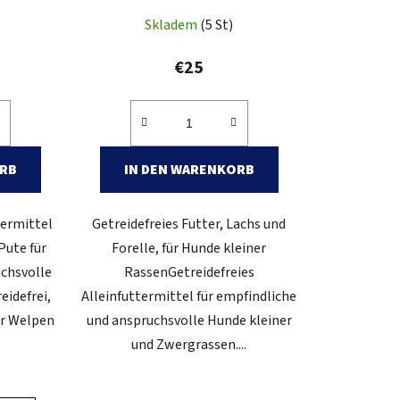
Skladem
(5 St)
€25
ORB
IN DEN WARENKORB
termittel
Getreidefreies Futter, Lachs und
Pute für
Forelle, für Hunde kleiner
uchsvolle
RassenGetreidefreies
eidefrei,
Alleinfuttermittel für empfindliche
für Welpen
und anspruchsvolle Hunde kleiner
und Zwergrassen....