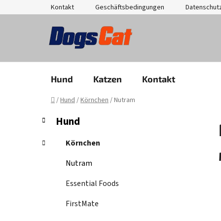
Zum
Kontakt
Geschäftsbedingungen
Datenschut
Inhalt
springen
Hund
Katzen
Kontakt
Startseite
/
Hund
/
Körnchen
/
Nutram
S
K
Kategorien
Hund
a
überspringen
e
t
i
Körnchen
e
t
g
Nutram
e
o
n
r
Essential Foods
i
l
e
FirstMate
e
n
i