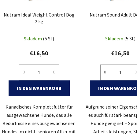
r
P
Nutram Ideal Weight Control Dog
Nutram Sound Adult D
r
2 kg
o
d
Skladem
(5 St)
Skladem
(5 St)
u
k
€16,50
€16,50
t
e
IN DEN WARENKORB
IN DEN WARENK
Kanadisches Komplettfutter für
Aufgrund seiner Eigensch
ausgewachsene Hunde, das alle
es auch für stark bean
Bedürfnisse eines ausgewachsenen
Hunde geeignet – Spo
Hundes im nicht-senioren Alter mit
Arbeitsleistungen, S