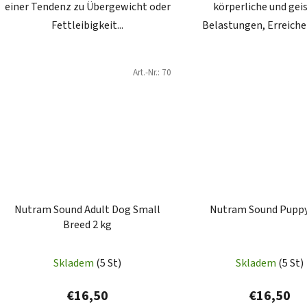
einer Tendenz zu Übergewicht oder
körperliche und gei
Fettleibigkeit...
Belastungen, Erreichen
Art.-Nr.:
70
Nutram Sound Adult Dog Small
Nutram Sound Puppy
Breed 2 kg
Skladem
(5 St)
Skladem
(5 St)
€16,50
€16,50