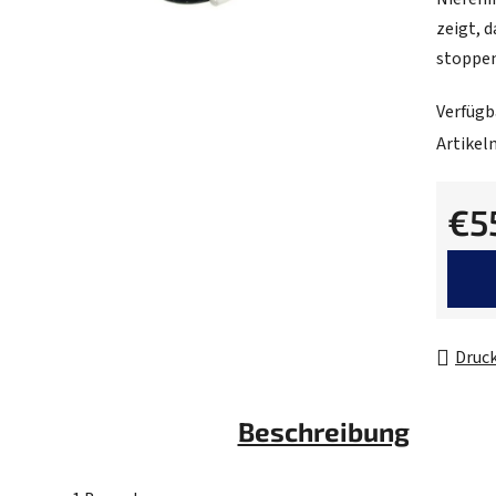
5,0
zeigt, 
von
stoppen
5
Sternen
Verfügb
Artike
€5
Verkau
Druc
Beschreibung