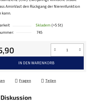
dass AminVast den Rückgang der Nierenfunktion
 kann.
.
arkeit
Skladem
(>5 St)
lnummer:
745
5,90
fspreis:
IN DEN WARENKORB
ken
Fragen
Teilen
Diskussion