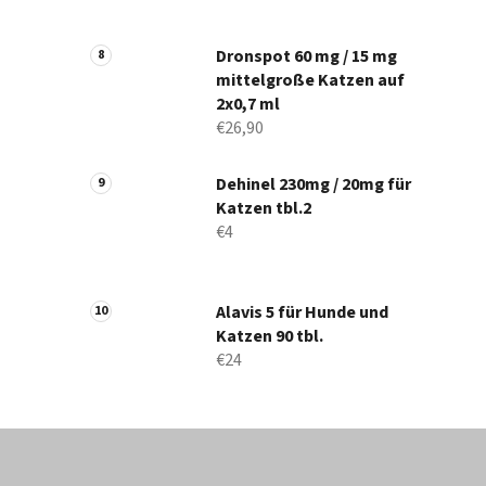
Dronspot 60 mg / 15 mg
mittelgroße Katzen auf
2x0,7 ml
€26,90
Dehinel 230mg / 20mg für
Katzen tbl.2
€4
Alavis 5 für Hunde und
Katzen 90 tbl.
€24
F