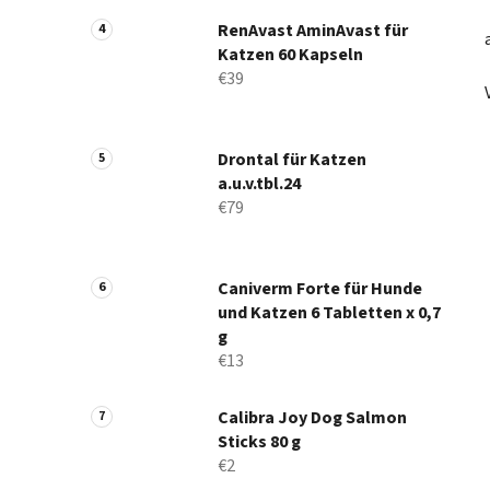
RenAvast AminAvast für
Katzen 60 Kapseln
€39
Drontal für Katzen
a.u.v.tbl.24
€79
Caniverm Forte für Hunde
und Katzen 6 Tabletten x 0,7
g
€13
Calibra Joy Dog Salmon
Sticks 80 g
€2