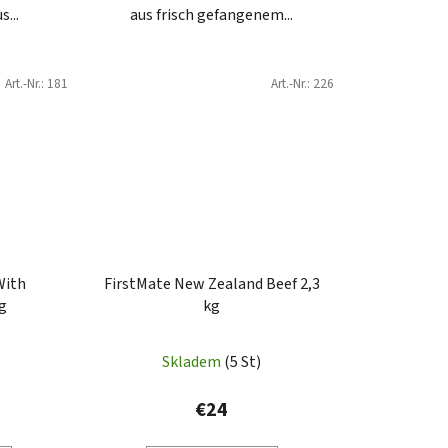
...
aus frisch gefangenem...
Art.-Nr.:
181
Art.-Nr.:
226
With
FirstMate New Zealand Beef 2,3
kg
kg
Skladem
(5 St)
€24