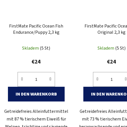
FirstMate Pacific Ocean Fish
FirstMate Pacific Oce
Endurance/Puppy 2,3 kg
Original 2,3 kg
Skladem
(5 St)
Skladem
(5 St)
€24
€24
IN DEN WARENKORB
IN DEN WARENK
Getreidefreies Alleinfuttermittel
Getreidefreies Alleinfut
mit 87 % tierischem Eiweiß für
mit 73 % tierischem Ei
Welpen, trächtige und säugende
heranwachsende und er