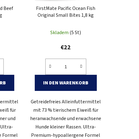
i
d Beef
FirstMate Pacific Ocean Fish
e
kg
Original Small Bites 1,8 kg
r
u
Skladem
(5 St)
n
g
€22
ORB
IN DEN WARENKORB
termittel
Getreidefreies Alleinfuttermittel
weiß für
mit 73 % tierischem Eiweiß für
iner und
heranwachsende und erwachsene
Ultra-
Hunde kleiner Rassen. Ultra-
e Formel
Premium-hypoallergene Formel