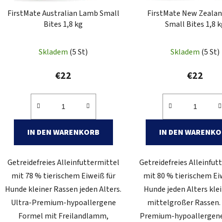
P
FirstMate Australian Lamb Small
FirstMate New Zealan
r
Bites 1,8 kg
Small Bites 1,8 
o
d
Skladem
(5 St)
Skladem
(5 St)
u
k
€22
€22
t
e
IN DEN WARENKORB
IN DEN WARENK
Getreidefreies Alleinfuttermittel
Getreidefreies Alleinfut
mit 78 % tierischem Eiweiß für
mit 80 % tierischem Ei
Hunde kleiner Rassen jeden Alters.
Hunde jeden Alters kle
Ultra-Premium-hypoallergene
mittelgroßer Rassen. 
Formel mit Freilandlamm,
Premium-hypoallergen