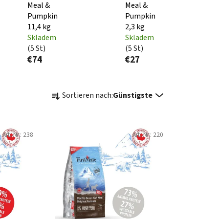
Meal &
Meal &
Pumpkin
Pumpkin
11,4 kg
2,3 kg
Skladem
Skladem
(5 St)
(5 St)
€74
€27
P
Sortieren nach:
Günstigste
r
o
d
Art.-Nr.:
238
Art.-Nr.:
220
u
k
t
s
o
r
t