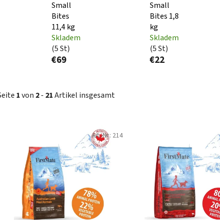
Small
Small
Bites
Bites 1,8
11,4 kg
kg
Skladem
Skladem
(5 St)
(5 St)
€69
€22
Seite
1
von
2
-
21
Artikel insgesamt
L
Art.-Nr.:
214
i
s
t
e
d
e
r