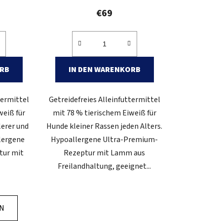
€69
ORB
IN DEN WARENKORB
termittel
Getreidefreies Alleinfuttermittel
weiß für
mit 78 % tierischem Eiweiß für
lerer und
Hunde kleiner Rassen jeden Alters.
lergene
Hypoallergene Ultra-Premium-
tur mit
Rezeptur mit Lamm aus
Freilandhaltung, geeignet...
EN