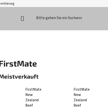
zerklärung
FirstMate
Meistverkauft
FirstMate
FirstMate
New
New
Zealand
Zealand
Beef
Beef