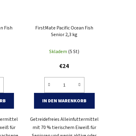
an Fish
FirstMate Pacific Ocean Fish
Senior 2,3 kg
Skladem
(5 St)
€24
ORB
IN DEN WARENKORB
termittel
Getreidefreies Alleinfuttermittel
weiß für
mit 70 % tierischem Eiweiß für
wachsene
Senioren und wenig aktive oder