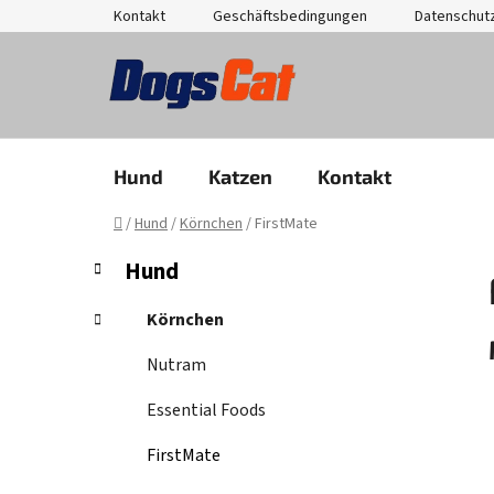
Zum
Kontakt
Geschäftsbedingungen
Datenschut
Inhalt
springen
Hund
Katzen
Kontakt
Startseite
/
Hund
/
Körnchen
/
FirstMate
S
K
Kategorien
Hund
a
überspringen
e
t
i
Körnchen
e
t
g
Nutram
e
o
n
r
Essential Foods
i
l
e
FirstMate
e
n
i