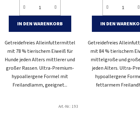
IN DEN WARENKORB
IN DEN WARENK
Getreidefreies Alleinfuttermittel
Getreidefreies Alleinfut
mit 78 % tierischem Eiweiß für
mit 84 % tierischem Ei
Hunde jeden Alters mittlerer und
mittelgroße und groß
großer Rassen. Ultra-Premium-
jeden Alters. Ultra-P
hypoallergene Formel mit
hypoallergene Forme
Freilandlamm, geeignet...
fettarmem Freiland
Art.-Nr.:
193