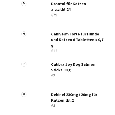
Drontal für Katzen
a.u.v.tbl.24
€79
Caniverm Forte für Hunde
und Katzen 6 Tabletten x 0,7
g
€13
Calibra Joy Dog Salmon
Sticks 80 g
€2
Dehinel 230mg / 20mg für
Katzen tbl.2
€4