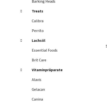
Barking Heads
s
t
Treats
e
Calibra
Perrito
Lachsöl
Essential Foods
Brit Care
Vitaminpräparate
Alavis
Gelacan
Canina