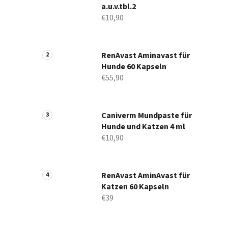
a.u.v.tbl.2
€10,90
RenAvast Aminavast für
Hunde 60 Kapseln
€55,90
Caniverm Mundpaste für
Hunde und Katzen 4 ml
€10,90
RenAvast AminAvast für
Katzen 60 Kapseln
€39