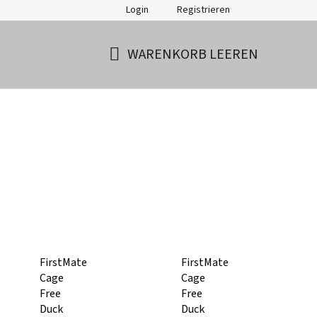
Login
Registrieren
WARENKORB LEEREN
WARENKORB
FirstMate
FirstMate
Cage
Cage
Free
Free
Duck
Duck