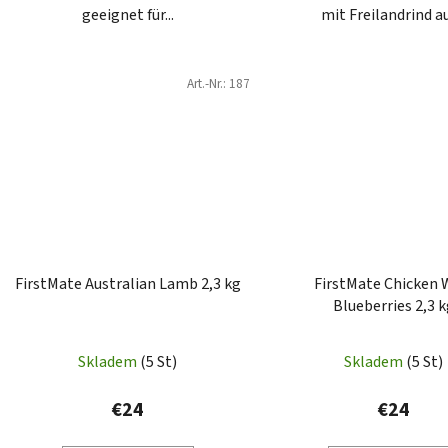
geeignet für...
mit Freilandrind aus
Art.-Nr.:
187
FirstMate Australian Lamb 2,3 kg
FirstMate Chicken 
Blueberries 2,3 
Skladem
(5 St)
Skladem
(5 St)
€24
€24