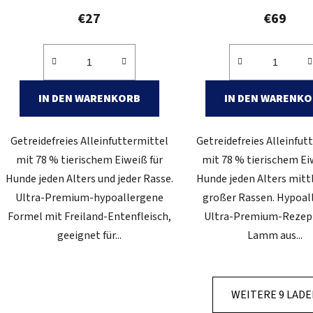
€27
€69
IN DEN WARENKORB
IN DEN WARENK
Getreidefreies Alleinfuttermittel
Getreidefreies Alleinfut
mit 78 % tierischem Eiweiß für
mit 78 % tierischem Ei
Hunde jeden Alters und jeder Rasse.
Hunde jeden Alters mitt
Ultra-Premium-hypoallergene
großer Rassen. Hypoal
Formel mit Freiland-Entenfleisch,
Ultra-Premium-Rezep
geeignet für...
Lamm aus...
WEITERE 9 LAD