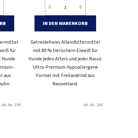
ORB
IN DEN WARENKORB
termittel
Getreidefreies Alleinfuttermittel
weiß für
mit 80 % tierischem Eiweiß für
e Hunde
Hunde jeden Alters und jeder Rasse.
remium-
Ultra-Premium-hypoallergene
l aus
Formel mit Freilandrind aus
huhn.
Neuseeland.
Art.-Nr.:
199
Art.-Nr.:
208