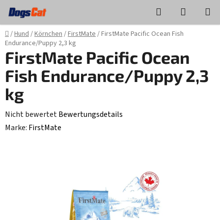
Zum
Suchen
WAREN
Inhalt
springen
Startseite
/
Hund
/
Körnchen
/
FirstMate
/
FirstMate Pacific Ocean Fish
Endurance/Puppy 2,3 kg
FirstMate Pacific Ocean
Fish Endurance/Puppy 2,3
kg
Die
Nicht bewertet
Bewertungsdetails
durchschnittliche
Marke:
FirstMate
Produktbewertung
ist
0,0
von
5
Sternen.