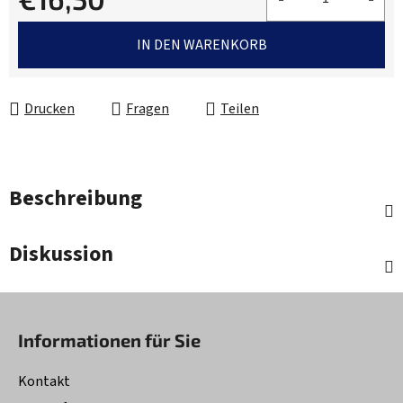
Verkaufspreis:
IN DEN WARENKORB
Drucken
Fragen
Teilen
Beschreibung
Diskussion
F
u
Informationen für Sie
ß
z
Kontakt
e