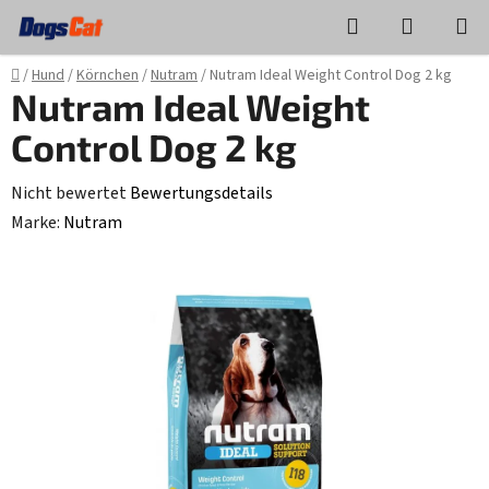
Zum
Suchen
WAREN
Inhalt
springen
Startseite
/
Hund
/
Körnchen
/
Nutram
/
Nutram Ideal Weight Control Dog 2 kg
Nutram Ideal Weight
Control Dog 2 kg
Die
Nicht bewertet
Bewertungsdetails
durchschnittliche
Marke:
Nutram
Produktbewertung
ist
0,0
von
5
Sternen.