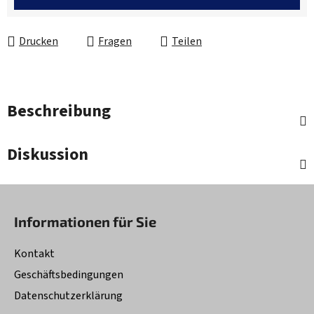
Drucken
Fragen
Teilen
Beschreibung
Diskussion
F
u
Informationen für Sie
ß
z
Kontakt
e
Geschäftsbedingungen
i
Datenschutzerklärung
l