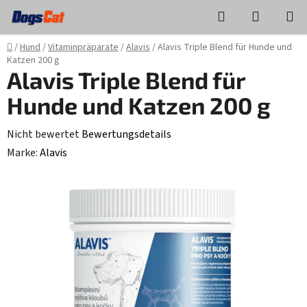
Zum
Suchen
WAREN
Inhalt
springen
Startseite
/
Hund
/
Vitaminpräparate
/
Alavis
/
Alavis Triple Blend für Hunde und
Katzen 200 g
Alavis Triple Blend für
Hunde und Katzen 200 g
Die
Nicht bewertet
Bewertungsdetails
durchschnittliche
Marke:
Alavis
Produktbewertung
ist
0,0
von
5
Sternen.