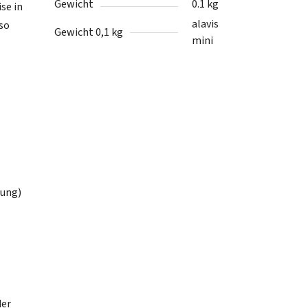
Gewicht
0.1 kg
se in
alavis
so
Gewicht 0,1 kg
mini
dung)
der