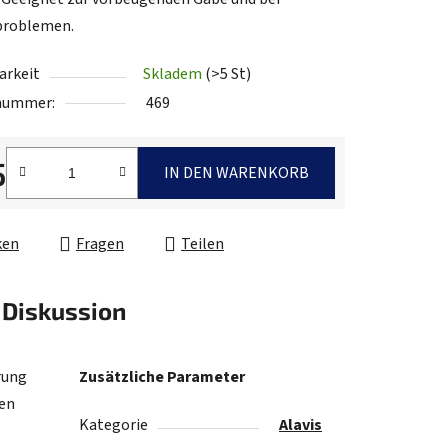
problemen.
arkeit
Skladem
(>5 St)
.
lnummer:
469
5
IN DEN WARENKORB
fspreis:
ken
Fragen
Teilen
Diskussion
rung
Zusätzliche Parameter
den
Kategorie
Alavis