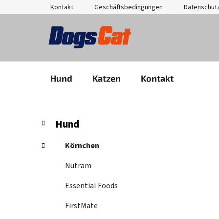
Zum
Kontakt
Geschäftsbedingungen
Datenschut
Inhalt
springen
Hund
Katzen
Kontakt
S
K
Kategorien
Hund
a
überspringen
e
t
i
Körnchen
e
t
g
Nutram
e
o
n
r
Essential Foods
i
l
e
FirstMate
e
n