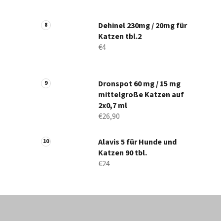
Dehinel 230mg / 20mg für
Katzen tbl.2
€4
Dronspot 60 mg / 15 mg
mittelgroße Katzen auf
2x0,7 ml
€26,90
Alavis 5 für Hunde und
Katzen 90 tbl.
€24
F