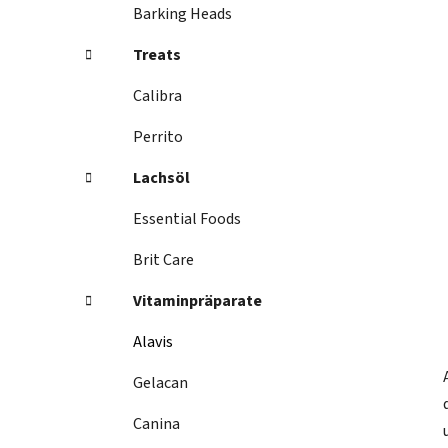
i
Barking Heads
s
t
Treats
e
Calibra
Perrito
Lachsöl
Essential Foods
Brit Care
Vitaminpräparate
Alavis
Gelacan
Canina