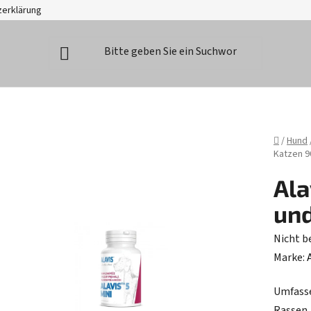
zerklärung
Startse
/
Hund
Katzen 90
Ala
und
Die
Nicht b
durchsc
Marke:
Produk
Umfasse
ist
Rassen.