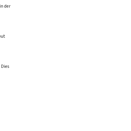
in der
eut
 Dies