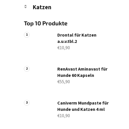
Katzen
Top 10 Produkte
Drontal für Katzen
a.u.v.tbl.2
€10,90
RenAvast Aminavast für
Hunde 60 Kapseln
€55,90
Caniverm Mundpaste für
Hunde und Katzen 4 ml
€10,90