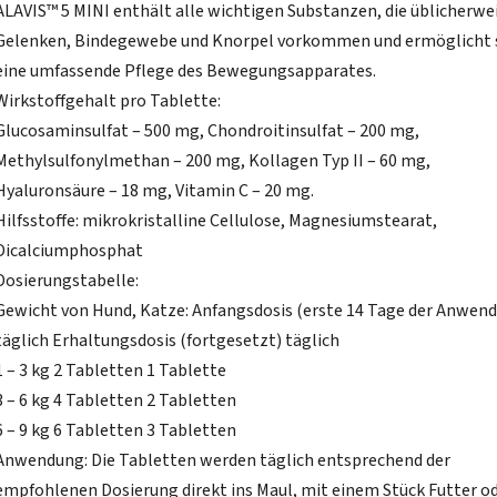
ALAVIS™ 5 MINI enthält alle wichtigen Substanzen, die üblicherwei
Gelenken, Bindegewebe und Knorpel vorkommen und ermöglicht 
eine umfassende Pflege des Bewegungsapparates.
Wirkstoffgehalt pro Tablette:
Glucosaminsulfat – 500 mg, Chondroitinsulfat – 200 mg,
Methylsulfonylmethan – 200 mg, Kollagen Typ II – 60 mg,
Hyaluronsäure – 18 mg, Vitamin C – 20 mg.
Hilfsstoffe: mikrokristalline Cellulose, Magnesiumstearat,
Dicalciumphosphat
Dosierungstabelle:
Gewicht von Hund, Katze: Anfangsdosis (erste 14 Tage der Anwen
täglich Erhaltungsdosis (fortgesetzt) ​​täglich
1 – 3 kg 2 Tabletten 1 Tablette
3 – 6 kg 4 Tabletten 2 Tabletten
6 – 9 kg 6 Tabletten 3 Tabletten
Anwendung: Die Tabletten werden täglich entsprechend der
empfohlenen Dosierung direkt ins Maul, mit einem Stück Futter o