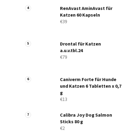
RenAvast AminAvast für
Katzen 60 Kapseln
€39
Drontal für Katzen
a.u.v.tbl.24
€79
Caniverm Forte für Hunde
und Katzen 6 Tabletten x 0,7
g
€13
Calibra Joy Dog Salmon
Sticks 80 g
€2