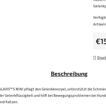
0,0
Gelenk
von
5
Verfügb
Sternen
Artike
€1
Verkau
Druc
Beschreibung
ALAVIS™ 5 MINI pflegt den Gelenkknorpel, unterstützt die Schmie
der Gelenkflüssigkeit und hilft bei Bewegungsproblemen bei Hun
und Katzen.