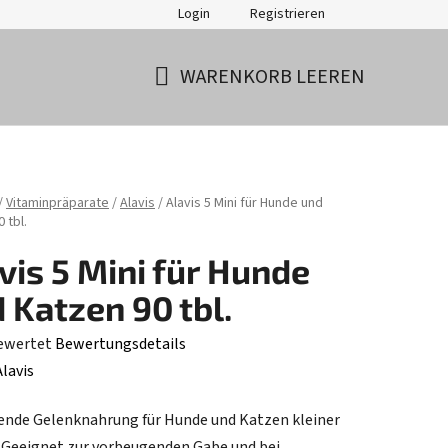
Login
Registrieren
WARENKORB LEEREN
WARENKORB
ite
/
Vitaminpräparate
/
Alavis
/
Alavis 5 Mini für Hunde und
 tbl.
vis 5 Mini für Hunde
 Katzen 90 tbl.
ewertet
Bewertungsdetails
hnittliche
Alavis
tbewertung
nde Gelenknahrung für Hunde und Katzen kleiner
 Geeignet zur vorbeugenden Gabe und bei