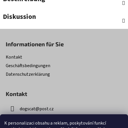
Diskussion
F
u
Informationen für Sie
ß
z
Kontakt
e
Geschäftsbedingungen
i
Datenschutzerklärung
l
e
Kontakt
dogscat
@
post.cz
+420 603 836 075
K personalizaci obsahu a reklam, poskytování funkcí