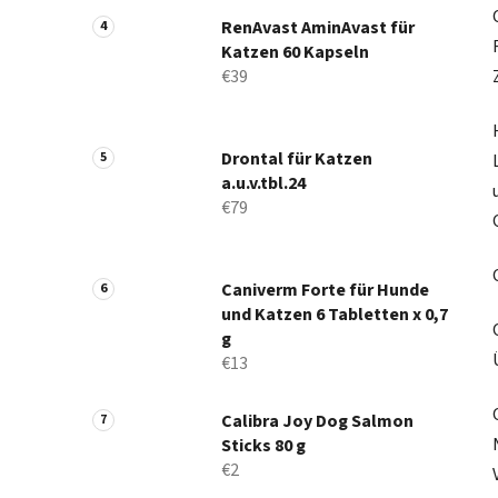
RenAvast AminAvast für
Katzen 60 Kapseln
€39
Drontal für Katzen
a.u.v.tbl.24
€79
Caniverm Forte für Hunde
und Katzen 6 Tabletten x 0,7
g
€13
Calibra Joy Dog Salmon
Sticks 80 g
€2