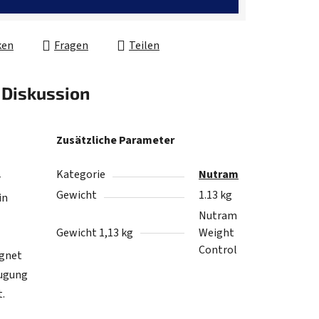
ken
Fragen
Teilen
Diskussion
Zusätzliche Parameter
Kategorie
Nutram
r
Gewicht
1.13 kg
in
Nutram
Gewicht 1,13 kg
Weight
Control
ignet
eugung
.