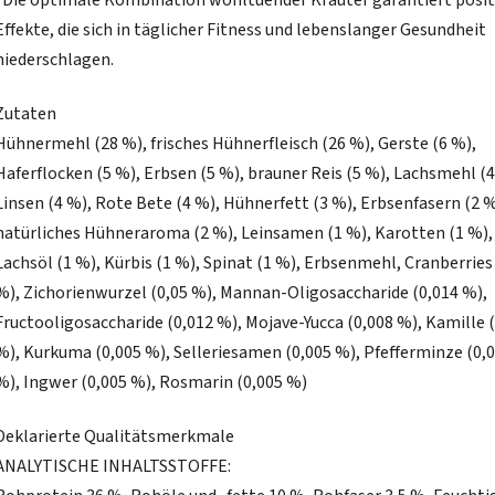
*Die optimale Kombination wohltuender Kräuter garantiert posit
Effekte, die sich in täglicher Fitness und lebenslanger Gesundheit
niederschlagen.
Zutaten
Hühnermehl (28 %), frisches Hühnerfleisch (26 %), Gerste (6 %),
Haferflocken (5 %), Erbsen (5 %), brauner Reis (5 %), Lachsmehl (4
Linsen (4 %), Rote Bete (4 %), Hühnerfett (3 %), Erbsenfasern (2 %
natürliches Hühneraroma (2 %), Leinsamen (1 %), Karotten (1 %),
Lachsöl (1 %), Kürbis (1 %), Spinat (1 %), Erbsenmehl, Cranberries 
%), Zichorienwurzel (0,05 %), Mannan-Oligosaccharide (0,014 %),
Fructooligosaccharide (0,012 %), Mojave-Yucca (0,008 %), Kamille 
%), Kurkuma (0,005 %), Selleriesamen (0,005 %), Pfefferminze (0,
%), Ingwer (0,005 %), Rosmarin (0,005 %)
Deklarierte Qualitätsmerkmale
ANALYTISCHE INHALTSSTOFFE: