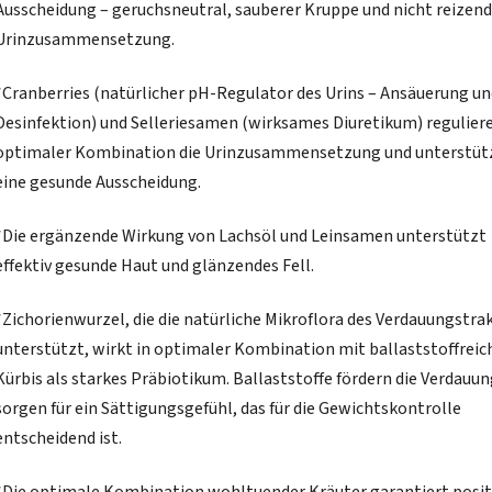
Ausscheidung – geruchsneutral, sauberer Kruppe und nicht reizend
Urinzusammensetzung.
*Cranberries (natürlicher pH-Regulator des Urins – Ansäuerung un
Desinfektion) und Selleriesamen (wirksames Diuretikum) reguliere
optimaler Kombination die Urinzusammensetzung und unterstüt
eine gesunde Ausscheidung.
*Die ergänzende Wirkung von Lachsöl und Leinsamen unterstützt
effektiv gesunde Haut und glänzendes Fell.
*Zichorienwurzel, die die natürliche Mikroflora des Verdauungstra
unterstützt, wirkt in optimaler Kombination mit ballaststoffrei
Kürbis als starkes Präbiotikum. Ballaststoffe fördern die Verdauu
sorgen für ein Sättigungsgefühl, das für die Gewichtskontrolle
entscheidend ist.