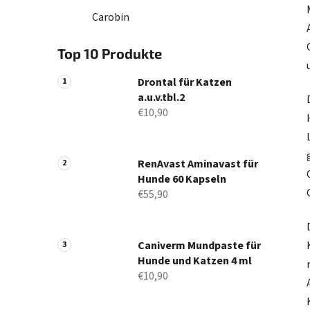
Carobin
Top 10 Produkte
Drontal für Katzen
a.u.v.tbl.2
€10,90
RenAvast Aminavast für
Hunde 60 Kapseln
€55,90
Caniverm Mundpaste für
Hunde und Katzen 4 ml
€10,90