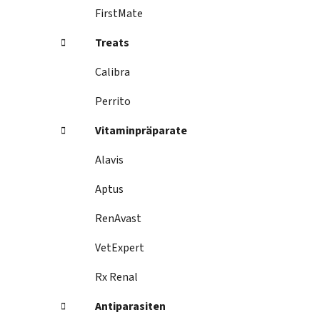
i
FirstMate
s
t
Treats
e
Calibra
Perrito
Vitaminpräparate
Alavis
Aptus
RenAvast
VetExpert
Rx Renal
Antiparasiten