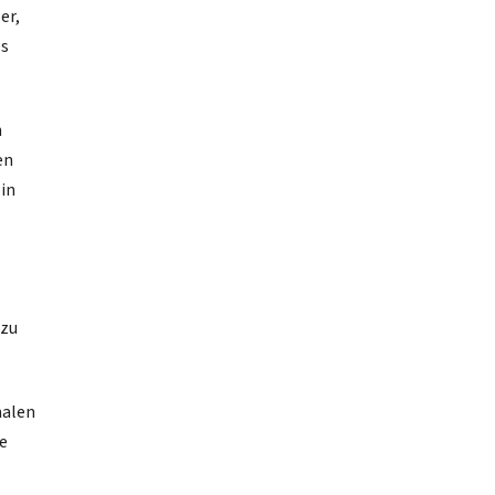
er,
es
n
en
in
 zu
malen
ie