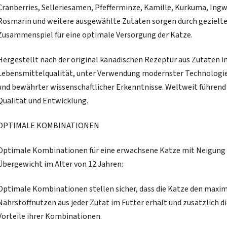
Cranberries, Selleriesamen, Pfefferminze, Kamille, Kurkuma, Ingw
Rosmarin und weitere ausgewählte Zutaten sorgen durch gezielt
Zusammenspiel für eine optimale Versorgung der Katze.
Hergestellt nach der original kanadischen Rezeptur aus Zutaten i
Lebensmittelqualität, unter Verwendung modernster Technologi
und bewährter wissenschaftlicher Erkenntnisse. Weltweit führend 
Qualität und Entwicklung.
OPTIMALE KOMBINATIONEN
Optimale Kombinationen für eine erwachsene Katze mit Neigung
Übergewicht im Alter von 12 Jahren:
Optimale Kombinationen stellen sicher, dass die Katze den maxi
Nährstoffnutzen aus jeder Zutat im Futter erhält und zusätzlich d
Vorteile ihrer Kombinationen.