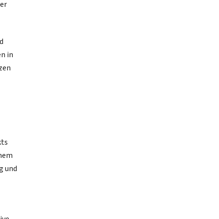
er
d
n in
zen
kts
chem
ng und