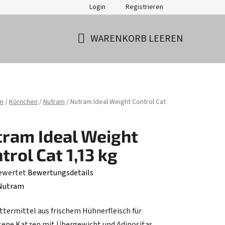
Login
Registrieren
WARENKORB LEEREN
WARENKORB
ite
n
/
Körnchen
/
Nutram
/
Nutram Ideal Weight Control Cat
ram Ideal Weight
trol Cat 1,13 kg
ewertet
Bewertungsdetails
hnittliche
Nutram
tbewertung
uttermittel aus frischem Hühnerfleisch für
ene Katzen mit Übergewicht und Adipositas