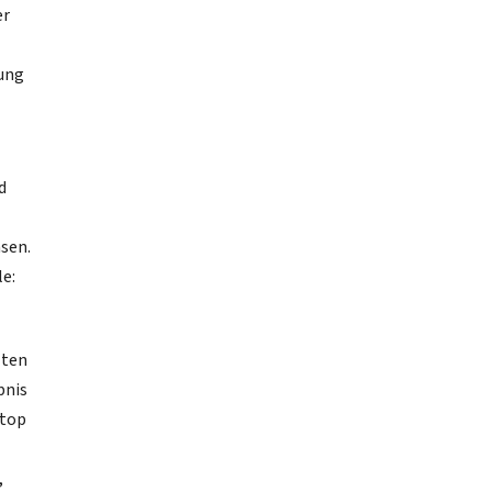
er
nung
d
sen.
e:
lten
bnis
 top
,