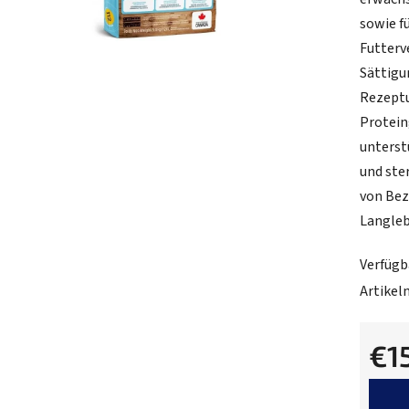
0,0
sowie f
von
Futterv
5
Sättigu
Sternen
Rezeptu
Protein
unterst
und ste
von Bez
Langleb
Verfügb
Artike
€1
Verkau