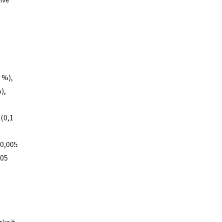
ive
 %),
),
(0,1
(0,005
005