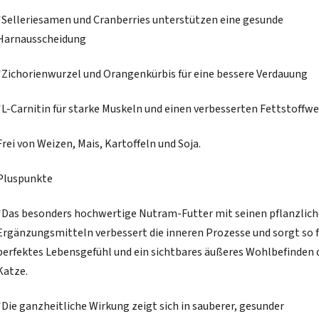
*Selleriesamen und Cranberries unterstützen eine gesunde
Harnausscheidung
*Zichorienwurzel und Orangenkürbis für eine bessere Verdauung
*L-Carnitin für starke Muskeln und einen verbesserten Fettstoffw
Frei von Weizen, Mais, Kartoffeln und Soja.
Pluspunkte
*Das besonders hochwertige Nutram-Futter mit seinen pflanzlic
Ergänzungsmitteln verbessert die inneren Prozesse und sorgt so f
perfektes Lebensgefühl und ein sichtbares äußeres Wohlbefinden 
Katze.
*Die ganzheitliche Wirkung zeigt sich in sauberer, gesunder