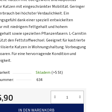
ür Katzen mit eingeschränkter Mobilität. Geringer
erbrauch bei höchster Verdaulichkeit. Ein
ngsgefühl dank einer speziell entwickelten
.
r mit niedrigem Fettgehalt und hohem
gehalt sowie speziellen Pflanzenfasern. L-Carnitin
ützt den Fettstoffwechsel. Geeignet für kastrierte
rilisierte Katzen in Wohnungshaltung. Vorbeugung
oaren. Für eine hervorragende Kondition und
igkeit.
arkeit
Skladem
(>5 St)
lnummer:
634
5,90
fspreis:
IN DEN WARENKORB