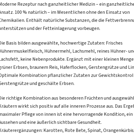
Moderne Rezeptur nach ganzheitlicher Medizin – ein ganzheitlich
Ansatz. 100 % natürlich – im Wesentlichen ohne den Einsatz von
Chemikalien. Enthält natürliche Substanzen, die die Fettverbren
unterstützen und der Fetteinlagerung vorbeugen.
Die Basis bilden ausgewählte, hochwertige Zutaten: Frisches
Hühnermuskelfleisch, Hühnermehl, Lachsmehl, reines Hühner- un
Lachsfett, keine Nebenprodukte. Ergänzt mit einer kleinen Menge
grüner Erbsen, braunem Reis, Haferflocken, Gerstengrütze und Lin
Optimale Kombination pflanzlicher Zutaten zur Gewichtskontroll
Gerstengrütze und geschälte Erbsen.
Die richtige Kombination aus besonderen Früchten und ausgewäh
Kräutern wirkt sich positiv auf alle inneren Prozesse aus. Das Erge
maximaler Pflege von innen ist eine hervorragende Kondition, ein
Aussehen und eine äußerlich sichtbare Gesundheit.
Kräuterergänzungen: Karotten, Rote Bete, Spinat, Orangenkürbis