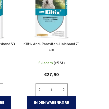
k
t
s
o
r
t
i
lsband 53
Kiltix Anti-Parasiten-Halsband 70
e
cm
r
u
Skladem
(>5 St)
n
g
€27,90
ORB
IN DEN WARENKORB