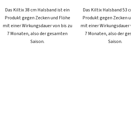
Das Kiltix 38 cm Halsband ist ein
Das Kiltix Halsband 53 c
Produkt gegen Zecken und Flöhe
Produkt gegen Zecken u
mit einer Wirkungsdauer von bis zu
mit einer Wirkungsdauer 
7 Monaten, also der gesamten
7 Monaten, also der g
Saison.
Saison.
S
t
e
u
e
r
e
l
e
m
e