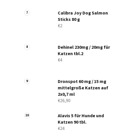
Calibra Joy Dog Salmon
Sticks 80 g
€2
Dehinel 230mg / 20mg für
Katzen tbl.2
€4
Dronspot 60 mg / 15 mg
mittelgroße Katzen auf
2x0,7 ml
€26,90
Alavis 5 für Hunde und
Katzen 90 tbl.
€24