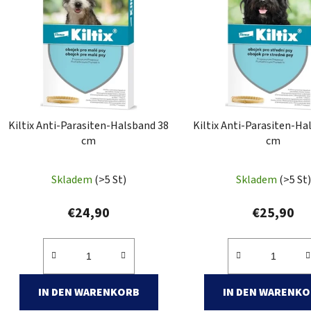
s
t
e
d
e
r
P
Kiltix Anti-Parasiten-Halsband 38
Kiltix Anti-Parasiten-Ha
r
cm
cm
o
d
Skladem
(>5 St)
Skladem
(>5 St)
u
k
€24,90
€25,90
t
e
IN DEN WARENKORB
IN DEN WARENK