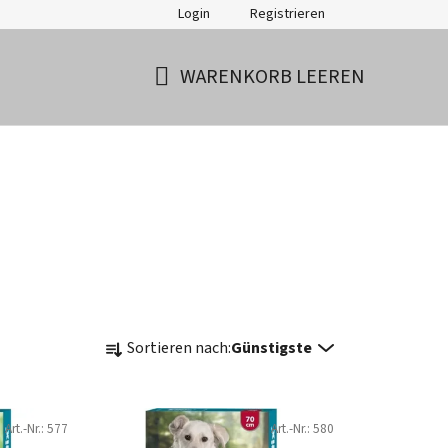
Login
Registrieren
WARENKORB LEEREN
WARENKORB
P
Sortieren nach:
Günstigste
r
o
d
Art.-Nr.:
577
Art.-Nr.:
580
u