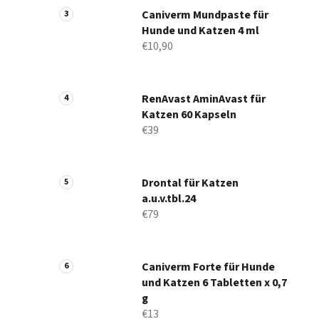
Caniverm Mundpaste für
Hunde und Katzen 4 ml
€10,90
RenAvast AminAvast für
Katzen 60 Kapseln
€39
Drontal für Katzen
a.u.v.tbl.24
€79
Caniverm Forte für Hunde
und Katzen 6 Tabletten x 0,7
g
€13