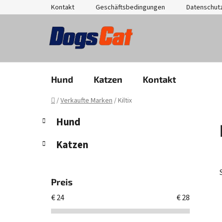
Zum
Kontakt
Geschäftsbedingungen
Datenschut
Inhalt
springen
Hund
Katzen
Kontakt
Startseite
/
Verkaufte Marken
/
Kiltix
S
K
Kategorien
Hund
a
überspringen
e
t
i
Katzen
e
t
g
e
o
n
r
Preis
i
l
€
24
€
28
e
e
n
i