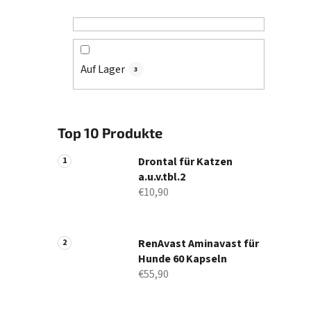
s
t
e
Auf Lager
3
Top 10 Produkte
Drontal für Katzen
a.u.v.tbl.2
€10,90
RenAvast Aminavast für
Hunde 60 Kapseln
€55,90