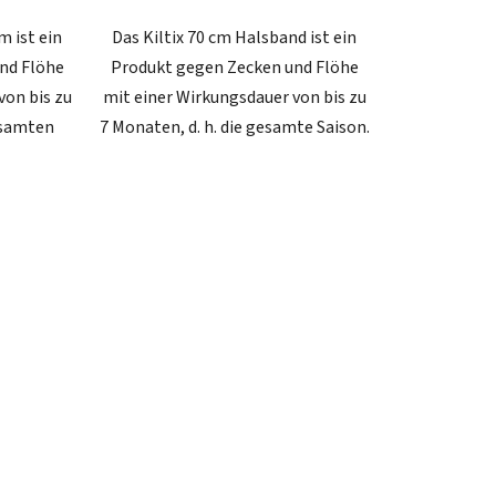
m ist ein
Das Kiltix 70 cm Halsband ist ein
nd Flöhe
Produkt gegen Zecken und Flöhe
von bis zu
mit einer Wirkungsdauer von bis zu
esamten
7 Monaten, d. h. die gesamte Saison.