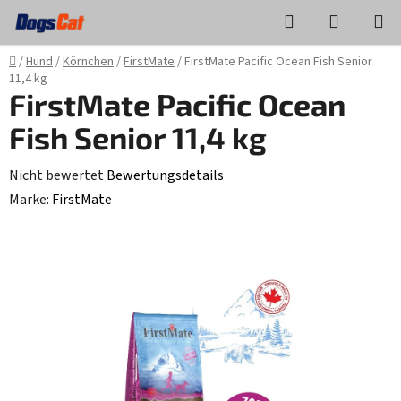
Zum
Suchen
WAREN
Inhalt
springen
Startseite
/
Hund
/
Körnchen
/
FirstMate
/
FirstMate Pacific Ocean Fish Senior
11,4 kg
FirstMate Pacific Ocean
Fish Senior 11,4 kg
Die
Nicht bewertet
Bewertungsdetails
durchschnittliche
Marke:
FirstMate
Produktbewertung
ist
0,0
von
5
Sternen.