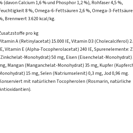
% (davon Calcium 1,6 % und Phosphor 1,2 %), Rohfaser 4,5 %,
Feuchtigkeit 8 %, Omega-6-Fettsäuren 2,6 %, Omega-3-Fettsäure
%, Brennwert 3.620 kcal/kg.
Zusatzstoffe pro kg
Vitamin A (Retinylacetat) 15.000 IE, Vitamin D3 (Cholecalciferol) 2
IE, Vitamin E (Alpha-Tocopherolacetat) 240 IE, Spurenelemente: Z
(Zinkchelat-Monohydrat) 50 mg, Eisen (Eisenchelat-Monohydrat)
mg, Mangan (Manganchelat-Monohydrat) 35 mg, Kupfer (Kupferc
Monohydrat) 15 mg, Selen (Natriumselenit) 0,3 mg, Jod 0,96 mg.
Konserviert mit natürlichen Tocopherolen (Rosmarin, natürliche
Antioxidantien).