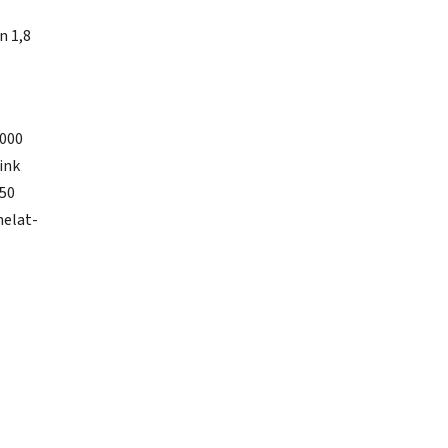
n 1,8
.000
ink
 50
helat-