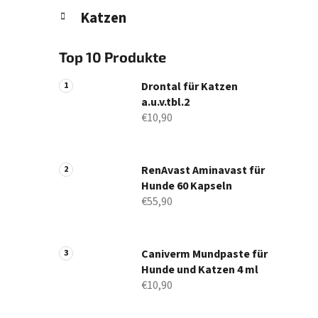
Katzen
Top 10 Produkte
Drontal für Katzen
a.u.v.tbl.2
€10,90
RenAvast Aminavast für
Hunde 60 Kapseln
€55,90
Caniverm Mundpaste für
Hunde und Katzen 4 ml
€10,90