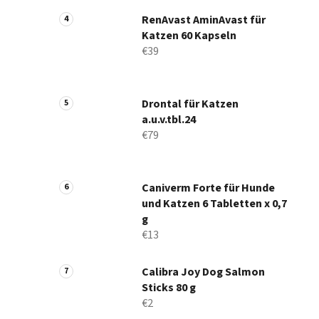
RenAvast AminAvast für
Katzen 60 Kapseln
€39
Drontal für Katzen
a.u.v.tbl.24
€79
Caniverm Forte für Hunde
und Katzen 6 Tabletten x 0,7
g
€13
Calibra Joy Dog Salmon
Sticks 80 g
€2