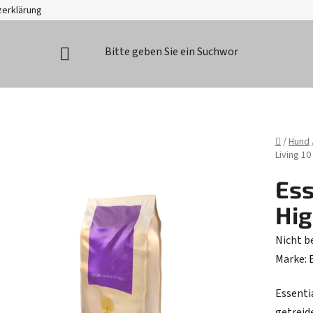
zerklärung
Startse
/
Hund
Living 10
Ess
Hig
Die
Nicht b
durchsc
Marke:
Produk
Essentia
ist
getreid