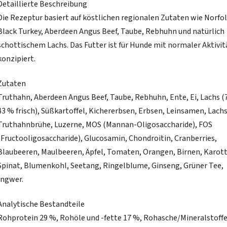
Detaillierte Beschreibung
Die Rezeptur basiert auf köstlichen regionalen Zutaten wie Norfo
Black Turkey, Aberdeen Angus Beef, Taube, Rebhuhn und natürlich
schottischem Lachs. Das Futter ist für Hunde mit normaler Aktivit
konzipiert.
Zutaten
Truthahn, Aberdeen Angus Beef, Taube, Rebhuhn, Ente, Ei, Lachs (
43 % frisch), Süßkartoffel, Kichererbsen, Erbsen, Leinsamen, Lachs
Truthahnbrühe, Luzerne, MOS (Mannan-Oligosaccharide), FOS
(Fructooligosaccharide), Glucosamin, Chondroitin, Cranberries,
Blaubeeren, Maulbeeren, Äpfel, Tomaten, Orangen, Birnen, Karot
Spinat, Blumenkohl, Seetang, Ringelblume, Ginseng, Grüner Tee,
Ingwer.
Analytische Bestandteile
Rohprotein 29 %, Rohöle und -fette 17 %, Rohasche/Mineralstoffe