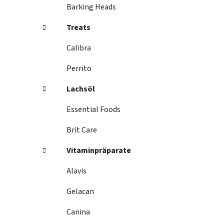
i
Barking Heads
s
t
Treats
e
Calibra
Perrito
Lachsöl
Essential Foods
Brit Care
Vitaminpräparate
Alavis
Gelacan
Canina