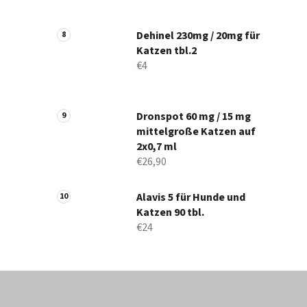
Dehinel 230mg / 20mg für
Katzen tbl.2
€4
Dronspot 60 mg / 15 mg
mittelgroße Katzen auf
2x0,7 ml
€26,90
Alavis 5 für Hunde und
Katzen 90 tbl.
€24
F