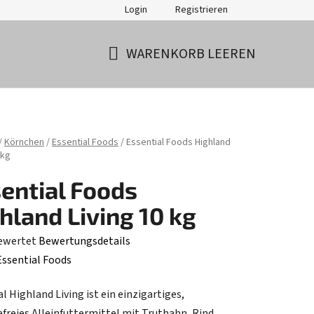
Login
Registrieren
WARENKORB LEEREN
WARENKORB
ite
/
Körnchen
/
Essential Foods
/
Essential Foods Highland
 kg
ential Foods
hland Living 10 kg
ewertet
Bewertungsdetails
hnittliche
Essential Foods
tbewertung
l Highland Living ist ein einzigartiges,
efreies Alleinfuttermittel mit Truthahn, Rind,