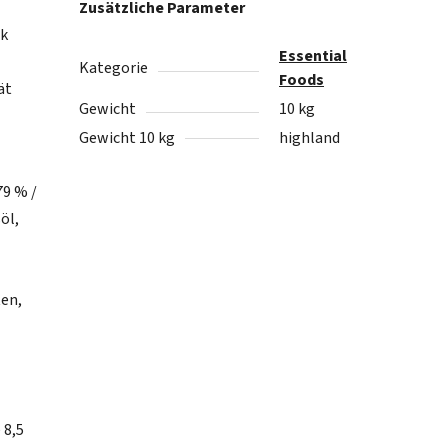
Zusätzliche Parameter
lk
Essential
Kategorie
Foods
ät
Gewicht
10 kg
Gewicht 10 kg
highland
79 % /
öl,
ten,
 8,5