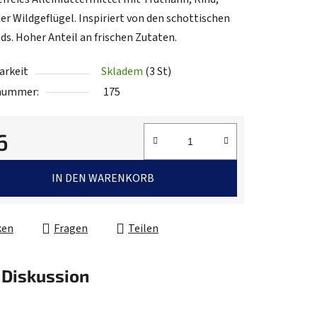
der Wildgeflügel. Inspiriert von den schottischen
ds. Hoher Anteil an frischen Zutaten.
.
arkeit
Skladem
(3 St)
lnummer:
175
6
fspreis:
IN DEN WARENKORB
ken
Fragen
Teilen
Diskussion