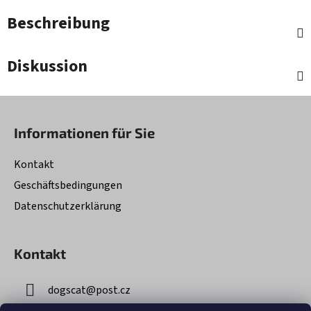
Beschreibung
Diskussion
F
u
Informationen für Sie
ß
z
Kontakt
e
Geschäftsbedingungen
i
Datenschutzerklärung
l
e
Kontakt
dogscat
@
post.cz