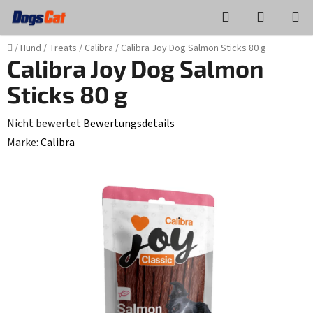
Zum
Suchen
WAREN
Inhalt
springen
Startseite
/
Hund
/
Treats
/
Calibra
/
Calibra Joy Dog Salmon Sticks 80 g
Calibra Joy Dog Salmon
Sticks 80 g
Die
Nicht bewertet
Bewertungsdetails
durchschnittliche
Marke:
Calibra
Produktbewertung
ist
0,0
von
5
Sternen.