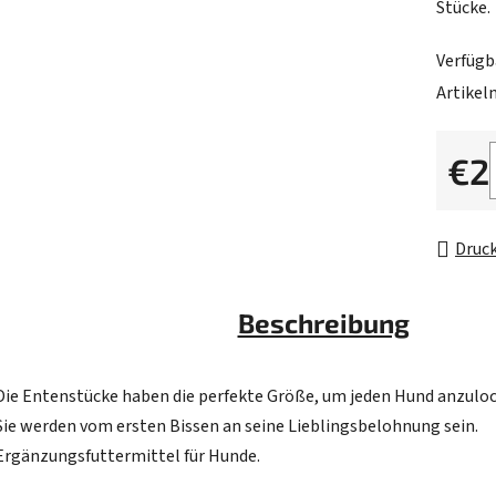
Stücke.
von
5
Verfügb
Sternen
Artike
€2
Verkau
Druc
Beschreibung
Die Entenstücke haben die perfekte Größe, um jeden Hund anzulo
Sie werden vom ersten Bissen an seine Lieblingsbelohnung sein.
Ergänzungsfuttermittel für Hunde.