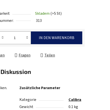
arkeit
Skladem
(>5 St)
.
lnummer:
313
IN DEN WARENKORB
fspreis:
ken
Fragen
Teilen
Diskussion
cken.
Zusätzliche Parameter
Kategorie
Calibra
Gewicht
0.1 kg