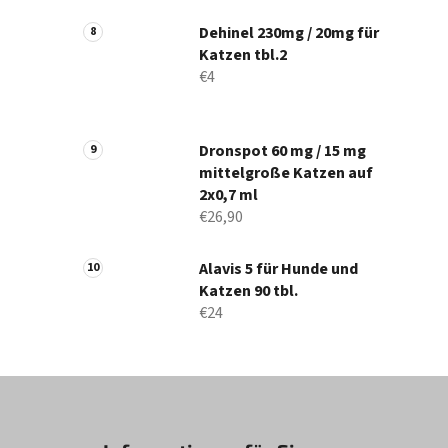
Dehinel 230mg / 20mg für
Katzen tbl.2
€4
Dronspot 60 mg / 15 mg
mittelgroße Katzen auf
2x0,7 ml
€26,90
Alavis 5 für Hunde und
Katzen 90 tbl.
€24
F
u