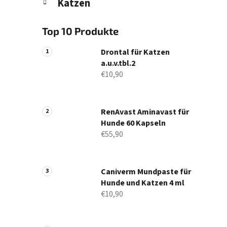
Katzen
Top 10 Produkte
Drontal für Katzen
a.u.v.tbl.2
€10,90
RenAvast Aminavast für
Hunde 60 Kapseln
€55,90
Caniverm Mundpaste für
Hunde und Katzen 4 ml
€10,90