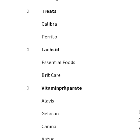
s
t
Treats
e
Calibra
Perrito
Lachsöl
Essential Foods
Brit Care
Vitaminpräparate
Alavis
Gelacan
Canina
Aptus