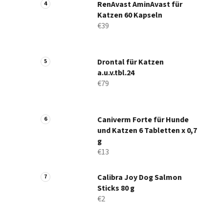
RenAvast AminAvast für
Katzen 60 Kapseln
€39
Drontal für Katzen
a.u.v.tbl.24
€79
Caniverm Forte für Hunde
und Katzen 6 Tabletten x 0,7
g
€13
Calibra Joy Dog Salmon
Sticks 80 g
€2