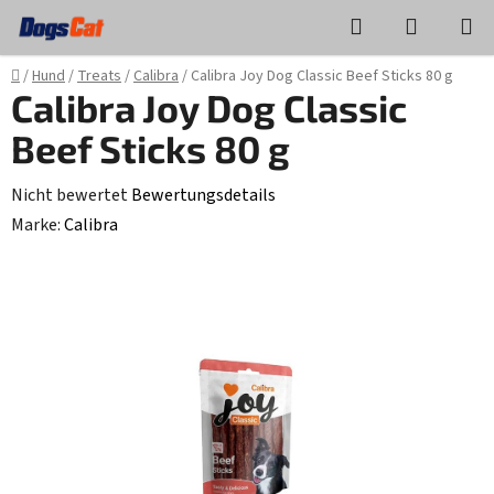
Zum
Suchen
WAREN
Inhalt
springen
Startseite
/
Hund
/
Treats
/
Calibra
/
Calibra Joy Dog Classic Beef Sticks 80 g
Calibra Joy Dog Classic
Beef Sticks 80 g
Die
Nicht bewertet
Bewertungsdetails
durchschnittliche
Marke:
Calibra
Produktbewertung
ist
0,0
von
5
Sternen.