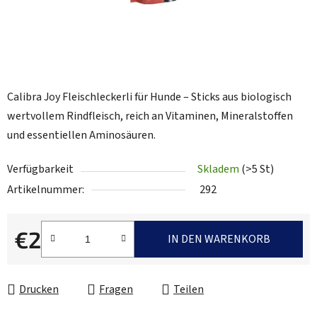
Calibra Joy Fleischleckerli für Hunde – Sticks aus biologisch
wertvollem Rindfleisch, reich an Vitaminen, Mineralstoffen
und essentiellen Aminosäuren.
Verfügbarkeit
Skladem
(>5 St)
Artikelnummer:
292
€2
IN DEN WARENKORB
Verkaufspreis:
Drucken
Fragen
Teilen