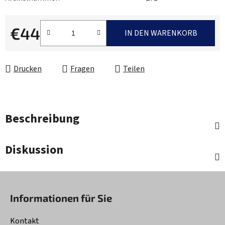
€44
IN DEN WARENKORB
Verkaufspreis:
Drucken
Fragen
Teilen
Beschreibung
Diskussion
F
u
Informationen für Sie
ß
z
Kontakt