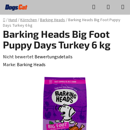
Zum
Suchen
WAREN
Inhalt
springen
Startseite
/
Hund
/
Körnchen
/
Barking Heads
/
Barking Heads Big Foot Puppy
Days Turkey 6 kg
Barking Heads Big Foot
Puppy Days Turkey 6 kg
Die
Nicht bewertet
Bewertungsdetails
durchschnittliche
Marke:
Barking Heads
Produktbewertung
ist
0,0
von
5
Sternen.