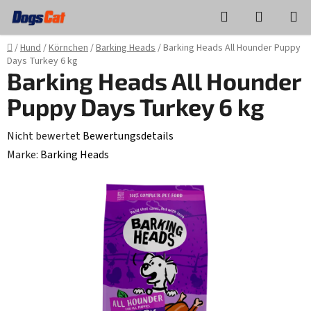
Zum
Suchen
WAREN
Inhalt
springen
Startseite
/
Hund
/
Körnchen
/
Barking Heads
/
Barking Heads All Hounder Puppy
Days Turkey 6 kg
Barking Heads All Hounder
Puppy Days Turkey 6 kg
Die
Nicht bewertet
Bewertungsdetails
durchschnittliche
Marke:
Barking Heads
Produktbewertung
ist
0,0
von
5
Sternen.