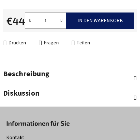
€44
IN DEN WARENKORB
Verkaufspreis:
Drucken
Fragen
Teilen
Beschreibung
Diskussion
F
u
Informationen für Sie
ß
z
Kontakt