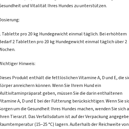
Gesundheit und Vitalität Ihres Hundes zu unterstützen.
Dosierung:
1 Tablette pro 20 kg Hundegewicht einmal täglich. Bei erhöhtem
Bedarf 2 Tabletten pro 20 kg Hundegewicht einmal täglich über 2
Wochen.
Wichtiger Hinweis:
Dieses Produkt enthält die fettlöslichen Vitamine A, D und E, die s
Körper anreichern können. Wenn Sie Ihrem Hund ein
Multivitaminpräparat geben, müssen Sie die darin enthaltenen
Vitamine A, D und E bei der Fütterung berücksichtigen. Wenn Sie si
Sorgen um die Gesundheit Ihres Hundes machen, wenden Sie sich 
Ihren Tierarzt. Das Verfallsdatum ist auf der Verpackung angegebe
Raumtemperatur (15–25 °C) lagern. Außerhalb der Reichweite von