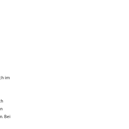
ich im
ch
an
n. Bei