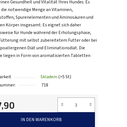
inen Gesundheit und Vitalität Ihres Hundes. Es
 die notwendige Menge an Vitaminen,
stoffen, Spurenelementen und Aminosäuren und
.
den Körper insgesamt. Es eignet sich daher
lsweise für Hunde während der Erholungsphase,
 Fütterung mit selbst zubereitetem Futter oder bei
ypoallergenen Diät und Eliminationsdiät. Die
e liegen in Form von aromatisierten Tabletten
arkeit
Skladem
(>5 St)
lnummer:
718
7,90
fspreis:
IN DEN WARENKORB