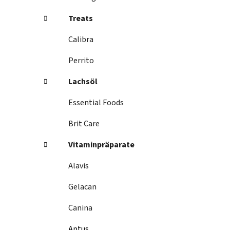
s
t
Treats
e
Calibra
Perrito
Lachsöl
Essential Foods
Brit Care
Vitaminpräparate
Alavis
Gelacan
Canina
Aptus