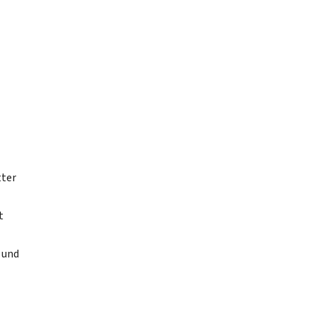
tter
t
 und