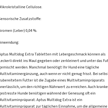
Mikrokristalline Cellulose.
Sensorische Zusatzstoffe:
Aromen (Leber) 0,04 %.
Anwendung:
Aptus Multidog Extra Tabletten mit Lebergeschmack können als
Leckerli direkt ins Maul gegeben oder zerkleinert und unter das Fu
gemischt werden. Manchmal benötigt Ihr Hund eine tägliche
Multivitaminergänzung, auch wenn er nicht genug frisst. Bei selbs
zubereitetem Futter ist die Zugabe eines Multivitaminpräparats
unerlässlich, um den richtigen Nährwert zu erreichen. Auch kranke
gestresste Hunde benötigen während der Genesung oft ein
Multivitaminpräparat. Aptus Multidog Extra ist ein
Multivitaminpräparat zur täglichen Einnahme, um die allgemeine