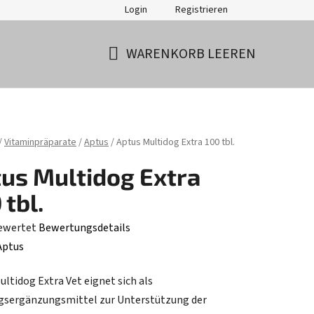
Login
Registrieren
WARENKORB LEEREN
WARENKORB
ite
/
Vitaminpräparate
/
Aptus
/
Aptus Multidog Extra 100 tbl.
us Multidog Extra
 tbl.
ewertet
Bewertungsdetails
hnittliche
Aptus
tbewertung
ultidog Extra Vet eignet sich als
sergänzungsmittel zur Unterstützung der