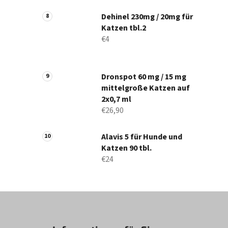
Dehinel 230mg / 20mg für
Katzen tbl.2
€4
Dronspot 60 mg / 15 mg
mittelgroße Katzen auf
2x0,7 ml
€26,90
Alavis 5 für Hunde und
Katzen 90 tbl.
€24
F
u