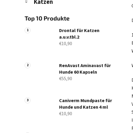
Katzen
Top 10 Produkte
Drontal für Katzen
a.u.v.tbl.2
€10,90
RenAvast Aminavast für
Hunde 60 Kapseln
€55,90
Caniverm Mundpaste für
Hunde und Katzen 4 ml
€10,90