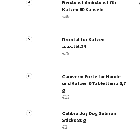
RenAvast AminAvast für
Katzen 60 Kapseln
€39
Drontal für Katzen
a.u.v.tbl.24
€79
Caniverm Forte für Hunde
und Katzen 6 Tabletten x 0,7
g
€13
Calibra Joy Dog Salmon
Sticks 80 g
€2