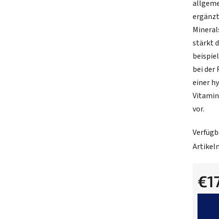
allgeme
von
ergänzt
5
Mineral
Sternen
stärkt 
beispie
bei der
einer h
Vitamin
vor.
Verfügb
Artike
€1
Verkau